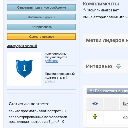
Комплименты
Отправить приватное сообщение
Комплиментов нет.
Вы не авторизованы! Чтоб
Добавить в друзья
Игнорировать
Сделать подарок
Метки лидеров
Автофорум главный
популярность:
Не участвует в
рейтинге
Интервью
Привилегированный
пользователь
1
уровня
Mr.Den состоит в
клу
Статистика портрета:
Кл
сейчас просматривают портрет - 0
зарегистрированные пользователи
An
посетившие портрет за 7 дней - 0